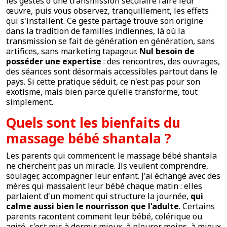
les gestes d'une transmission séculaire faire leur
œuvre, puis vous observez, tranquillement, les effets
qui s'installent. Ce geste partagé trouve son origine
dans la tradition de familles indiennes, là où la
transmission se fait de génération en génération, sans
artifices, sans marketing tapageur.
Nul besoin de
posséder une expertise
: des rencontres, des ouvrages,
des séances sont désormais accessibles partout dans le
pays. Si cette pratique séduit, ce n'est pas pour son
exotisme, mais bien parce qu'elle transforme, tout
simplement.
Quels sont les bienfaits du
massage bébé shantala ?
Les parents qui commencent le massage bébé shantala
ne cherchent pas un miracle. Ils veulent comprendre,
soulager, accompagner leur enfant. J'ai échangé avec des
mères qui massaient leur bébé chaque matin : elles
parlaient d'un moment qui structure la journée,
qui
calme aussi bien le nourrisson que l'adulte
. Certains
parents racontent comment leur bébé, colérique ou
agité, s'est mis à dormir mieux, à pleurer moins, à mieux