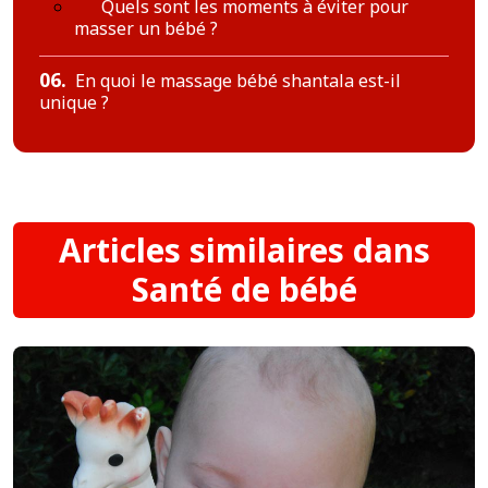
Quels sont les moments à éviter pour
masser un bébé ?
06.
En quoi le massage bébé shantala est-il
unique ?
Articles similaires dans
Santé de bébé